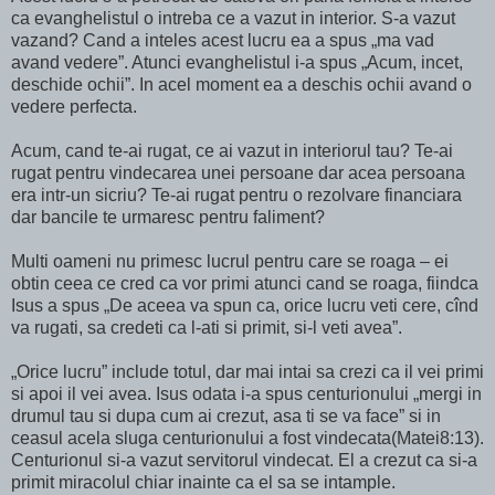
ca evanghelistul o intreba ce a vazut in interior. S-a vazut
vazand? Cand a inteles acest lucru ea a spus „ma vad
avand vedere”. Atunci evanghelistul i-a spus „Acum, incet,
deschide ochii”. In acel moment ea a deschis ochii avand o
vedere perfecta.
Acum, cand te-ai rugat, ce ai vazut in interiorul tau? Te-ai
rugat pentru vindecarea unei persoane dar acea persoana
era intr-un sicriu? Te-ai rugat pentru o rezolvare financiara
dar bancile te urmaresc pentru faliment?
Multi oameni nu primesc lucrul pentru care se roaga – ei
obtin ceea ce cred ca vor primi atunci cand se roaga, fiindca
Isus a spus „De aceea va spun ca, orice lucru veti cere, cînd
va rugati, sa credeti ca l-ati si primit, si-l veti avea”.
„Orice lucru” include totul, dar mai intai sa crezi ca il vei primi
si apoi il vei avea. Isus odata i-a spus centurionului „mergi in
drumul tau si dupa cum ai crezut, asa ti se va face” si in
ceasul acela sluga centurionului a fost vindecata(Matei8:13).
Centurionul si-a vazut servitorul vindecat. El a crezut ca si-a
primit miracolul chiar inainte ca el sa se intample.