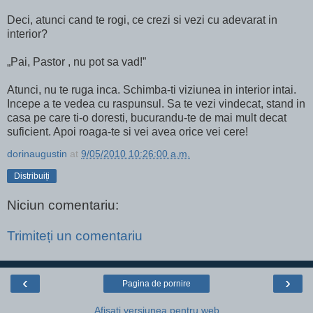
Deci, atunci cand te rogi, ce crezi si vezi cu adevarat in
interior?
„Pai, Pastor , nu pot sa vad!”
Atunci, nu te ruga inca. Schimba-ti viziunea in interior intai.
Incepe a te vedea cu raspunsul. Sa te vezi vindecat, stand in
casa pe care ti-o doresti, bucurandu-te de mai mult decat
suficient. Apoi roaga-te si vei avea orice vei cere!
dorinaugustin
at
9/05/2010 10:26:00 a.m.
Distribuiți
Niciun comentariu:
Trimiteți un comentariu
‹
›
Pagina de pornire
Afișați versiunea pentru web