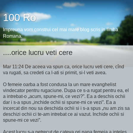
100 Ro
Impreuna vom construi cel mai mare blog scris in limba
Romana.
....orice lucru veti cere
Mar 11:24 De aceea va spun ca, orice lucru veti cere, cînd
va rugati, sa credeti ca l-ati si primit, si-l veti avea.
O femeie oarba a fost condusa la un mare evanghelist
vindecator pentru rugaciune. Dupa ce s-a rugat pentru ea, el
a intrebat-o „acum, spune-mi, ce vezi?”. Ea a deschis ochii
dar i s-a spus „inchide ochii si spune-mi ce vezi”. Ea a
incercat din nou sa deschida ochii si i s-a spus „nu am zis sa
deschizi ochii ci te-am intrebat ce ai vazut. Inchide ochii si
spune-mi ce vezi”.
Acest lucru s-a petrecut de cateva ori pana femeia a inteles