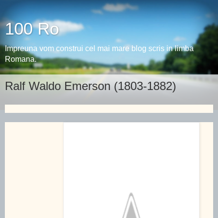
100 Ro
Impreuna vom construi cel mai mare blog scris in limba
Romana.
Ralf Waldo Emerson (1803-1882)