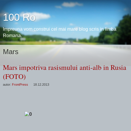
100 Ro
Impreuna vom construi cel mai mare blog scris in limba
Romana.
Mars
Mars impotriva rasismului anti-alb in Rusia
(FOTO)
autor:
FrontPress
18.12.2013