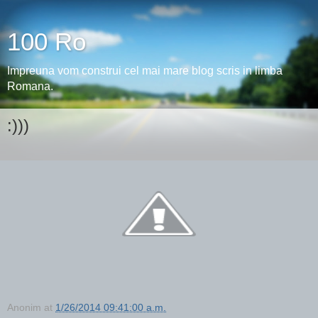
100 Ro
Impreuna vom construi cel mai mare blog scris in limba
Romana.
:)))
Anonim
at
1/26/2014 09:41:00 a.m.