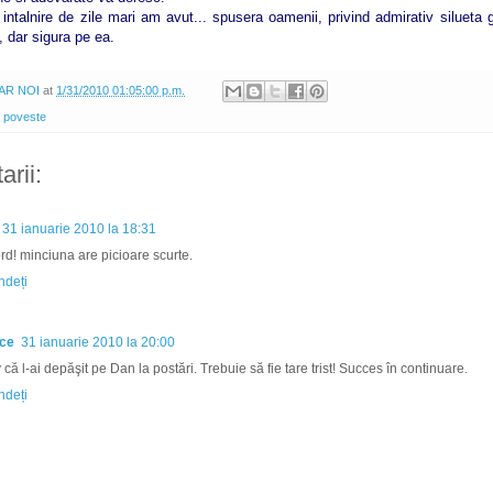
 intalnire de zile mari am avut... spusera oamenii, privind admirativ silueta 
, dar sigura pe ea.
AR NOI
at
1/31/2010 01:05:00 p.m.
,
poveste
rii:
31 ianuarie 2010 la 18:31
rd! minciuna are picioare scurte.
deți
ace
31 ianuarie 2010 la 20:00
că l-ai depăşit pe Dan la postări. Trebuie să fie tare trist! Succes în continuare.
deți