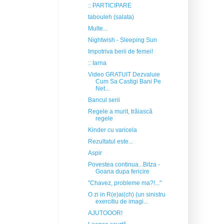
:: PARTICIPARE
tabouleh (salata)
Multe...
Nightwish - Sleeping Sun
Impotriva berii de femei!
:: Iarna
Video GRATUIT Dezvaluie
Cum Sa Castigi Bani Pe
Net...
Bancul serii
Regele a murit, trăiască
regele
Kinder cu varicela
Rezultatul este...
Aspir
Povestea continua...Bitza -
Goana dupa fericire
"Chavez, probleme ma?!..."
O zi in R(e)ai(ch) (un sinistru
exercitiu de imagi...
AJUTOOOR!