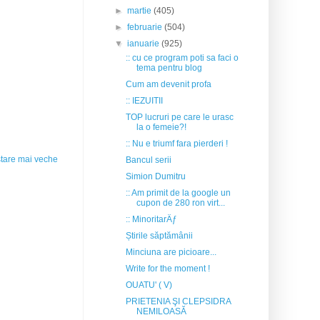
►
martie
(405)
►
februarie
(504)
▼
ianuarie
(925)
:: cu ce program poti sa faci o
tema pentru blog
Cum am devenit profa
:: IEZUITII
TOP lucruri pe care le urasc
la o femeie?!
:: Nu e triumf fara pierderi !
tare mai veche
Bancul serii
Simion Dumitru
:: Am primit de la google un
cupon de 280 ron virt...
:: MinoritarÄƒ
Știrile săptămânii
Minciuna are picioare...
Write for the moment !
OUATU' ( V)
PRIETENIA ŞI CLEPSIDRA
NEMILOASĂ