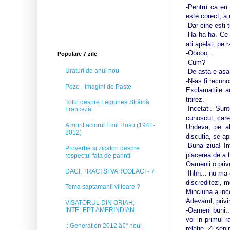
-Pentru ca eu 
este corect, a 
-Dar cine esti 
-Ha ha ha. Ce 
ati apelat, pe
-Ooooo...
Populare 7 zile
-Cum?
Uraturi de anul nou
-De-asta e asa
-N-as fi recuno
Poze - Imagini de Paste
Exclamatiile a
titirez.
Totul despre Legiunea Străină
-Incetati. Su
Franceză
cunoscut, care
A murit actorul Emil Hosu (1941-
Undeva, pe al
2012)
discutia, se ap
-Buna ziua! I
Proverbe si zicatori despre
placerea de a te
respectul fata de parinti
Oamenii o priv
DACI, TRACI SI VARCOLACI - 7
-Ihhh... nu ma
discreditezi, 
Tema saptamanii viitoare ?
Minciuna a ince
Adevarul, privi
VISATORUL DIN ORIAH,
-Oameni buni...
INTELEPT AMERINDIAN
voi in primul 
:: Generation 2012 â€“ noul
relatie. Zi sen