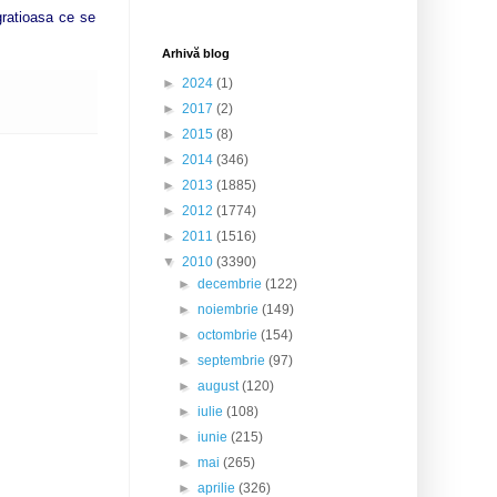
gratioasa ce se
Arhivă blog
►
2024
(1)
►
2017
(2)
►
2015
(8)
►
2014
(346)
►
2013
(1885)
►
2012
(1774)
►
2011
(1516)
▼
2010
(3390)
►
decembrie
(122)
►
noiembrie
(149)
►
octombrie
(154)
►
septembrie
(97)
►
august
(120)
►
iulie
(108)
►
iunie
(215)
►
mai
(265)
►
aprilie
(326)