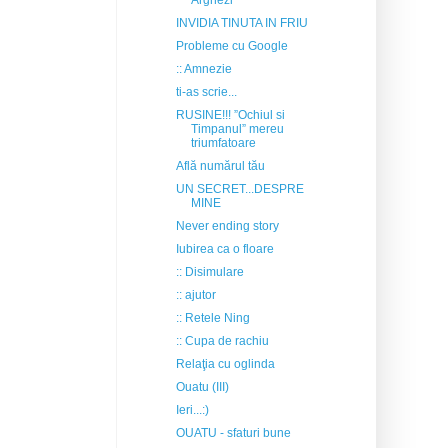
Arghezi
INVIDIA TINUTA IN FRIU
Probleme cu Google
:: Amnezie
ti-as scrie...
RUSINE!!! ”Ochiul si
Timpanul” mereu
triumfatoare
Află numărul tău
UN SECRET...DESPRE
MINE
Never ending story
Iubirea ca o floare
:: Disimulare
:: ajutor
:: Retele Ning
:: Cupa de rachiu
Relaţia cu oglinda
Ouatu (III)
Ieri...:)
OUATU - sfaturi bune