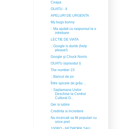
Ceapa
OUATU - II
APELURI DE URGENTA
My bugs bunny
:: Ma ajutati cu raspunsul la o
intrebare
LECTIE DE VIATA
:: Google is dumb (help
please!)
Google şi Chuck Norris
OUATU (episodul I)
The number 23
:: Bancul de joi
Între spicele de grâu ...
:: Saptamana Usilor
Deschise la Centrul
Cultural G...
Ger si iubire
Credinta si incredere
Nu incercati sa fiti populari cu
orice pret
100RO - NETWORK SAU