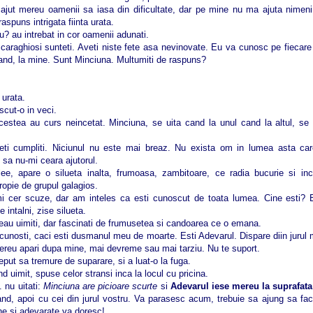
ajut mereu oamenii sa iasa din dificultate, dar pe mine nu ma ajuta nimeni
raspuns intrigata fiinta urata.
tu? au intrebat in cor oamenii adunati.
caraghiosi sunteti. Aveti niste fete asa nevinovate. Eu va cunosc pe fiecare d
 rand, la mine. Sunt Minciuna. Multumiti de raspuns?
 urata.
scut-o in veci.
cestea au curs neincetat. Minciuna, se uita cand la unul cand la altul, se
nteti cumpliti. Niciunul nu este mai breaz. Nu exista om in lumea asta ca
 sa nu-mi ceara ajutorul.
ee, apare o silueta inalta, frumoasa, zambitoare, ce radia bucurie si inc
ropie de grupul galagios.
mi cer scuze, dar am inteles ca esti cunoscut de toata lumea. Cine esti?
 intalni, zise silueta.
eau uimiti, dar fascinati de frumusetea si candoarea ce o emana.
 cunosti, caci esti dusmanul meu de moarte. Esti Adevarul. Dispare diin juru
mereu apari dupa mine, mai devreme sau mai tarziu. Nu te suport.
put sa tremure de suparare, si a luat-o la fuga.
nd uimit, spuse celor stransi inca la locul cu pricina.
 nu uitati:
Minciuna are picioare scurte
si
Adevarul iese mereu la suprafata
rand, apoi cu cei din jurul vostru. Va parasesc acum, trebuie sa ajung sa fac 
ine si adevarate va doresc!