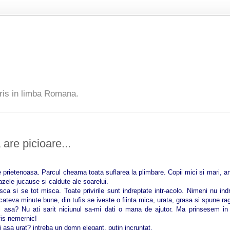
ris in limba Romana.
are picioare...
 prietenoasa. Parcul cheama toata suflarea la plimbare. Copii mici si mari, an
zele jucause si caldute ale soarelui.
sca si se tot misca. Toate privirile sunt indreptate intr-acolo. Nimeni nu in
ateva minute bune, din tufis se iveste o fiinta mica, urata, grasa si spune rag
i asa? Nu ati sarit niciunul sa-mi dati o mana de ajutor. Ma prinsesem in
fis nemernic!
 asa urat? intreba un domn elegant, putin incruntat.