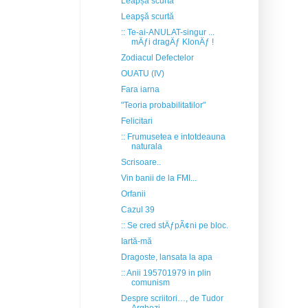
Leapșa scurtă
Leapşă scurtă
:: Te-ai-ANULAT-singur ...
mÄƒi dragÄƒ KlonÄƒ !
Zodiacul Defectelor
OUATU (IV)
Fara iarna
"Teoria probabilitatilor"
Felicitari
:: Frumusetea e intotdeauna
naturala
Scrisoare..
Vin banii de la FMI...
Orfanii
Cazul 39
:: Se cred stÄƒpÃ¢ni pe bloc.
Iartă-mă
Dragoste, lansata la apa
:: Anii 195701979 in plin
comunism
Despre scriitori…, de Tudor