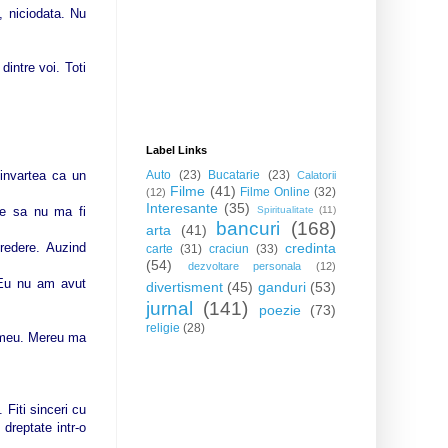
, niciodata. Nu
intre voi. Toti
Label Links
 invartea ca un
Auto
(23)
Bucatarie
(23)
Calatorii
Filme
(41)
Filme Online
(32)
(12)
Interesante
(35)
re sa nu ma fi
Spiritualitate
(11)
bancuri
(168)
arta
(41)
redere. Auzind
credinta
carte
(31)
craciun
(33)
(54)
dezvoltare personala
(12)
 Eu nu am avut
divertisment
(45)
ganduri
(53)
jurnal
(141)
poezie
(73)
religie
(28)
l meu. Mereu ma
. Fiti sinceri cu
dreptate intr-o