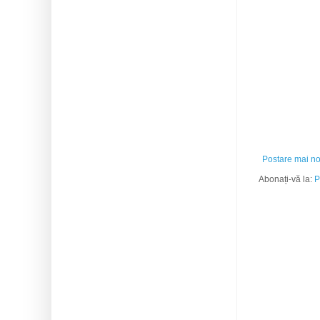
Postare mai n
Abonați-vă la:
P