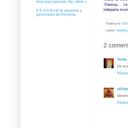
drog legal (pericole, trip, altele..)
-Oauuuu.... ce
indeparta incet
P R O G R A M de prevenire a
genocidului din România
Publicat de:
DO
Labels:
DoarEu
2 comenta
Tasha
De aco
Răspun
airSp
Observ 
Răspun