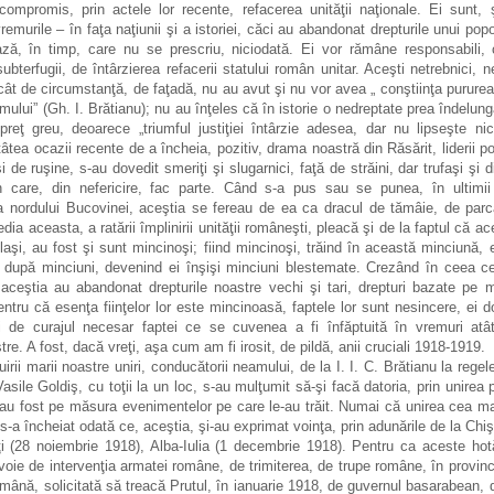
ompromis, prin actele lor recente, refacerea unităţii naţionale. Ei sunt,
remurile – în faţa naţiunii şi a istoriei, căci au abandonat drepturile unui popo
ză, în timp, care nu se prescriu, niciodată. Ei vor rămâne responsabili, 
bterfugii, de întârzierea refacerii statului român unitar. Aceşti netrebnici, 
cât de circumstanţă, de faţadă, nu au avut şi nu vor avea „ conştiinţa pururea
amului” (Gh. I. Brătianu); nu au înţeles că în istorie o nedreptate prea îndelung
preţ greu, deoarece „triumful justiţiei întârzie adesea, dar nu lipseşte nic
ea ocazii recente de a încheia, pozitiv, drama noastră din Răsărit, liderii pol
şi de ruşine, s-au dovedit smeriţi şi slugarnici, faţă de străini, dar trufaşi şi di
n care, din nefericire, fac parte. Când s-a pus sau se punea, în ultimii
a nordului Bucovinei, aceştia se fereau de ea ca dracul de tămâie, de parcă l
dia aceasta, a ratării împlinirii unităţii româneşti, pleacă şi de la faptul că a
laşi, au fost şi sunt mincinoşi; fiind mincinoşi, trăind în această minciună, 
ni după minciuni, devenind ei înşişi minciuni blestemate. Crezând în ceea c
 aceştia au abandonat drepturile noastre vechi şi tari, drepturi bazate pe m
pentru că esenţa fiinţelor lor este mincinoasă, faptele lor sunt nesincere, ei 
li de curajul necesar faptei ce se cuvenea a fi înfăptuită în vremuri atâ
tre. A fost, dacă vreţi, aşa cum am fi irosit, de pildă, anii cruciali 1918-1919.
tuirii marii noastre uniri, conducătorii neamului, de la I. I. C. Brătianu la rege
 Vasile Goldiş, cu toţii la un loc, s-au mulţumit să-şi facă datoria, prin unirea pu
 au fost pe măsura evenimentelor pe care le-au trăit. Numai că unirea cea ma
s-a încheiat odată ce, aceştia, şi-au exprimat voinţa, prin adunările de la Chi
i (28 noiembrie 1918), Alba-Iulia (1 decembrie 1918). Pentru ca aceste hot
voie de intervenţia armatei române, de trimiterea, de trupe române, în provinci
mână, solicitată să treacă Prutul, în ianuarie 1918, de guvernul basarabean, de