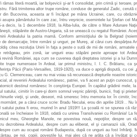
fi rămas literă moartă, iar bolşevicii şi-ar fi consolidat, prin crimă şi teroare, 
istru. Fără trimiterea altor trupe române, conduse de generalul Zadic, cerută 
lor din Bucovina, aceasta ar fi încăput pe mâna Ucrainei, care, cu obrăzn
ii asupra pământului în care zac, întru veşnicie, osemintele lui Ştefan cel Mar
S-a decis, la 1 decembrie 1918, la Alba-Iulia, de către o Mare Adunare Naţi
mâneşti, stăpânite de Austro-Ungaria, să se unească cu regatul României. Acest
nirii Ardealului la patria mamă. Conform armistiţiului de la Belgrad (noie
nie de demarcaţie, între români şi unguri, pe Mureş, al cărui curs despărţea Ar
ldiş citea rezoluţia Unirii în faţa a peste o sută de mii de români, armatele 
retrăgeau, prin zonă, iar ungurii erau stăpâni peste aproape tot Ardea
ă revină României, aşa cum se cuvenea după dreptatea istoriei şi a lui Dum
te trupe numeroase în Ardeal, iar primul ministru, I. I. C. Brătianu, ca şe
erinţa Păcii (Paris-Versailles, 1919-1920), va duce o aprigă dispută, cu cei „p
 cu G. Clemenceau, care nu mai voiau să recunoască drepturile noastre istori
cial, al revenirii Ardealului românesc, patriei, va fi acest an puţin cunoscut, ş
atornicit destinul românesc în conştiinţa Europei. În capătul grădinii mele, la
l satului, cimitir în care-şi dorm somnul veşnic părinţii, bunicii, fraţi şi prieten
hinurile vieţii, şi unde, deseori, mă smeresc întru memoria lor. În cimitir, înc
n mormânt, pe a cărui cruce scrie: Bradu Neculai, erou din aprilie 1919… Nu
l satului putea fi erou, murind în anul 1919!!! La şcoală ni se spunea că răz
ţională se încheiase în 1918, odată cu unirea Transilvaniei cu România! La f
icul meu, Gheorghe Manole, ne povestea nouă, nepoţilor, despre un ră
ntru dezrobirea Ardealului, despre cum au eliberat, el şi camarazii săi, Ora
despre cum au ocupat românii Budapesta, după ce ungurii au fost înfrânţi. 
ântau, pe noi, copiii, poveştile lui, mai ales că ne arăta că a învăţat şi 