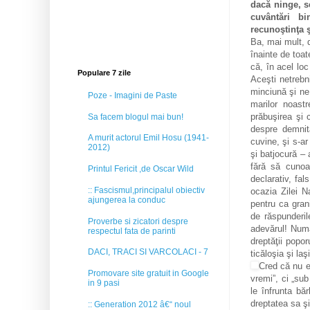
dacă ninge, s
cuvântări bi
recunoştinţa ş
Ba, mai mult, 
înainte de toat
că, în acel loc
Populare 7 zile
Aceşti netrebn
minciună şi ne
Poze - Imagini de Paste
marilor noastr
prăbuşirea şi 
Sa facem blogul mai bun!
despre demnita
A murit actorul Emil Hosu (1941-
cuvine, şi s-ar 
2012)
şi batjocură – 
fără să cunoa
Printul Fericit ,de Oscar Wild
declarativ, fal
:: Fascismul,principalul obiectiv
ocazia Zilei N
ajungerea la conduc
pentru ca gran
de răspunderi
Proverbe si zicatori despre
adevărul! Numa
respectul fata de parinti
dreptăţii popo
DACI, TRACI SI VARCOLACI - 7
ticăloşia şi la
Cred că nu e
Promovare site gratuit in Google
vremi”, ci „sub
in 9 pasi
le înfrunta bă
dreptatea sa şi
:: Generation 2012 â€“ noul