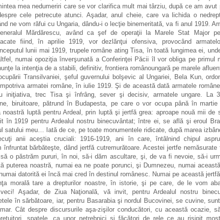
intea mea nedumeriri care se vor clarifica mult mai târziu, după ce am avut p
espre cele petrecute atunci. Aşadar, anul cheie, care va lichida o nedrep
ând ne vom răfui cu Ungaria, dându-i o lecţie binemeritată, va fi anul 1919. A
neralul Mărdărescu, având ca şef de operaţii la Marele Stat Major pe
acate fiind, în aprilie 1919, vor dezlănţui ofensiva, provocând armatel
începutul lunii mai 1919, trupele române ating Tisa, în toată lungimea ei, und
tfel, numai opoziţia înverşunată a Conferinţei Păcii îl vor obliga pe primul m
unţe la intenţia de a stabili, definitiv, frontiera românoungară pe marele afluent
ocupării Transilvaniei, şeful guvernului bolşevic al Ungariei, Bela Kun, ord
 împotriva armatei române, în iulie 1919. Şi de această dată armatele române
u iniţiativa, trec Tisa şi înfrâng, sever şi decisiv, armatele ungare. La
ne, biruitoare, pătrund în Budapesta, pe care o vor ocupa până în martie
noastră luptă pentru Ardeal, prin luptă şi jertfă grea: aproape nouă mii de so
t în 1919 pentru Ardealul nostru binecuvântat; între ei, se află şi eroul Br
rul satului meu… Iată de ce, pe toate monumentele ridicate, după marea izbâ
cuţi anii aceştia cruciali: 1916-1919, ani în care, întâlnind chipul aspr
m înfruntat bărbăteşte, dând jertfă cutremurătoare. Acestei jertfe nemăsurate 
 să o păstrăm pururi, în noi, să-i dăm ascultare, şi, de va fi nevoie, să-i 
ă puterea noastră, numai ea ne poate porunci, şi Dumnezeu, numai această 
numai datorită ei încă mai cred în destinul românesc. Numai pe această jertf
nţa morală tare a drepturilor noastre, în istorie, şi pe care, de le vom a
 veci! Aşadar, de Ziua Naţională, vă invit, pentru Ardealul nostru binec
tele în sărbătoare, iar, pentru Basarabia şi nordul Bucovinei, se cuvine, sunt
mar. Cât despre discursurile aşa-zişilor conducători, cu această ocazie, s
reţuitori, spatele, ca unor netrebnici şi făcători de rele ce au risipit moş