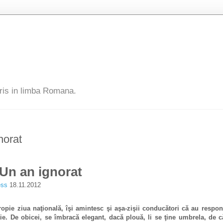
ris in limba Romana.
norat
 Un an ignorat
ess
18.11.2012
opie ziua naţională, îşi amintesc şi aşa-zişii conducători că au responsa
ie. De obicei, se îmbracă elegant, dacă plouă, li se ţine umbrela, de că