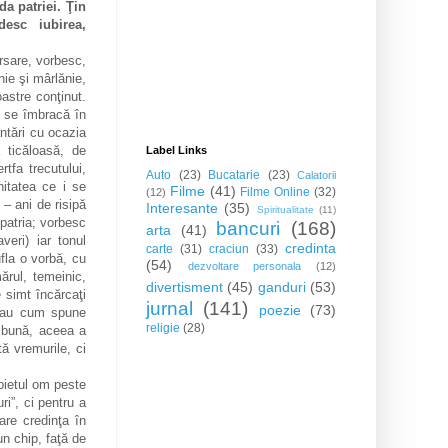
a patriei. Ţin
desc iubirea,
rsare, vorbesc,
nie şi mârlănie,
oastre conţinut.
, se îmbracă în
ntări cu ocazia
ă ticăloasă, de
Label Links
tfa trecutului,
Auto
(23)
Bucatarie
(23)
Calatorii
nitatea ce i se
Filme
(41)
Filme Online
(32)
(12)
i – ani de risipă
Interesante
(35)
Spiritualitate
(11)
 patria; vorbesc
bancuri
(168)
arta
(41)
eri) iar tonul
credinta
carte
(31)
craciun
(33)
ufla o vorbă, cu
(54)
dezvoltare personala
(12)
ărul, temeinic,
divertisment
(45)
ganduri
(53)
 simt încărcaţi
jurnal
(141)
poezie
(73)
u au cum spune
religie
(28)
a bună, aceea a
ă vremurile, ci
bietul om peste
ri”, ci pentru a
are credinţa în
un chip, faţă de