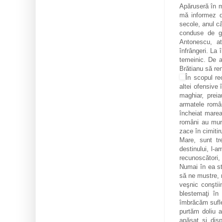
Apăruseră în m
mă informez d
secole, anul c
conduse de ge
Antonescu, at
înfrângeri. La 
temeinic. De al
Brătianu să ren
În scopul re
altei ofensive
maghiar, preia
armatele româ
încheiat marea 
români au muri
zace în cimiti
Mare, sunt tre
destinului, l-a
recunoscători,
Numai în ea st
să ne mustre, 
veşnic conştii
blestemaţi în
îmbrăcăm sufle
purtăm doliu a
apăsat şi disp