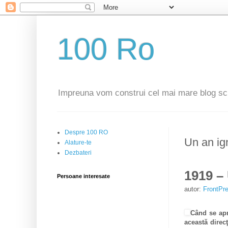
100 Ro
Impreuna vom construi cel mai mare blog sc
Despre 100 RO
Un an ig
Alature-te
Dezbateri
1919 –
Persoane interesate
autor:
FrontPr
Când se apr
această direcţ