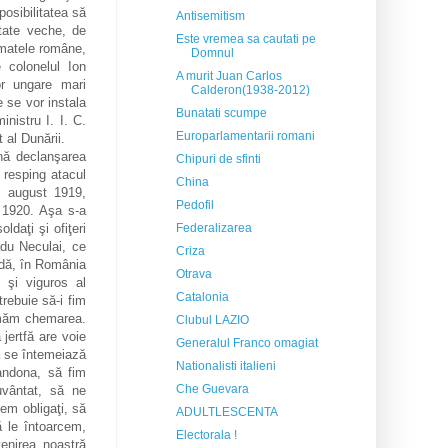
osibilitatea să
Antisemitism
tate veche, de
Este vremea sa cautati pe
rmatele române,
Domnul
 colonelul Ion
A murit Juan Carlos
or ungare mari
Calderon(1938-2012)
e se vor instala
Bunatati scumpe
inistru I. I. C.
Europarlamentarii romani
 al Dunării.
onă declanşarea
Chipuri de sfinti
 resping atacul
China
 3 august 1919,
Pedofil
 1920. Aşa s-a
ldaţi şi ofiţeri
Federalizarea
adu Neculai, ce
Criza
ndă, în România
Otrava
u şi viguros al
Catalonia
trebuie să-i fim
urmăm chemarea.
Clubul LAZIO
jertfă are voie
Generalul Franco omagiat
ă se întemeiază
Nationalisti italieni
bandona, să fim
Che Guevara
uvântat, să ne
em obligaţi, să
ADULTLESCENTA
ă le întoarcem,
Electorala !
tenirea noastră