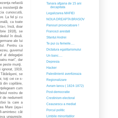
prezenţa nefastă
Tanara afgana de 15 ani
decapitata
cu insistenţă de
icia cunoscută,
Legalizarea MAFIEI
e. La fel şi cu
NOUA DREAPTA BRASOV
onală, ca toate
Panouri provocatoare !
a-i, însă, doar
mbrie 1918), se
Francezi arestati
dealul în două.
Sfantul Andrei
germane ale lui
Te pui cu femeile.....
lul. Pentru ca
Dictatura egalitarismului
nezeu, guvernul
f al delegaţiei
Un banc.....
atru mari”, dar
Depresia
ce peste munţi.
Hacker
i ignorat, 1919,
 Tătărăşeni, se
Palestinienii avertizeaza
i, toţi cei ce s-
Regionalizare
ă din copilărie,
Avram Iancu ( 1824-1872)
 înţelegeam cum
Post-democratie
boiul nostru de
el de nedumerit
Crestinism electoral
zboi la care a
Ceausescu a mediat
dea Mare (aşa-i
Porcul politic
Mi-amintesc cât
Limbile minoritatilor
ceva ungureşte.