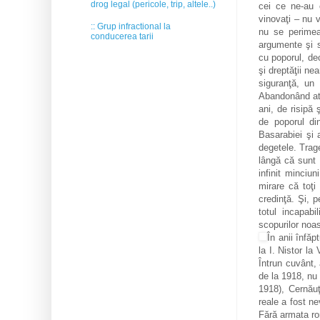
drog legal (pericole, trip, altele..)
cei ce ne-au c
vinovaţi – nu v
:: Grup infractional la
nu se perimea
conducerea tarii
argumente şi su
cu poporul, de
şi dreptăţii ne
siguranţă, un 
Abandonând atât
ani, de risipă 
de poporul di
Basarabiei şi 
degetele. Trage
lângă că sunt 
infinit minciu
mirare că toţi
credinţă. Şi, 
totul incapabi
scopurilor noas
În anii înfăp
la I. Nistor la
Întrun cuvânt,
de la 1918, nu 
1918), Cernăuţ
reale a fost ne
Fără armata ro