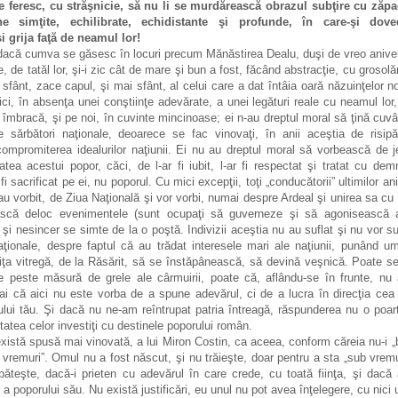
e feresc, cu străşnicie, să nu li se murdărească obrazul subţire cu zăpad
ne simţite, echilibrate, echidistante şi profunde, în care-şi dove
i grija faţă de neamul lor!
dacă cumva se găsesc în locuri precum Mănăstirea Dealu, duşi de vreo anive
e, de tatăl lor, şi-i zic cât de mare şi bun a fost, făcând abstracţie, cu grosolă
 sfânt, zace capul, şi mai sfânt, al celui care a dat întâia oară năzuinţelor n
ici, în absenţa unei conştiinţe adevărate, a unei legături reale cu neamul lor
 îmbracă, şi pe noi, în cuvinte mincinoase; ei n-au dreptul moral să ţină cuvâ
e sărbători naţionale, deoarece se fac vinovaţi, în anii aceştia de risip
compromiterea idealurilor naţiunii. Ei nu au dreptul moral să vorbească de jer
tea acestui popor, căci, de l-ar fi iubit, l-ar fi respectat şi tratat cu dem
fi sacrificat pe ei, nu poporul. Cu mici excepţii, toţi „conducătorii” ultimilor an
au vorbit, de Ziua Naţională şi vor vorbi, numai despre Ardeal şi unirea sa cu
scă deloc evenimentele (sunt ocupaţi să guverneze şi să agonisească av
s şi nesincer se simte de la o poştă. Indivizii aceştia nu au suflat şi nu vor s
aţionale, despre faptul că au trădat interesele mari ale naţiunii, punând um
iţa vitregă, de la Răsărit, să se înstăpânească, să devină veşnică. Poate se
le peste măsură de grele ale cârmuirii, poate că, aflându-se în frunte, n
i că aici nu este vorba de a spune adevărul, ci de a lucra în direcţia ce
rului tău. Şi dacă nu ne-am reîntrupat patria întreagă, răspunderea nu o poart
şitatea celor investiţi cu destinele poporului român.
xistă spusă mai vinovată, a lui Miron Costin, ca aceea, conform căreia nu-i „
 vremuri”. Omul nu a fost născut, şi nu trăieşte, doar pentru a sta „sub vremu
rbăteşte, dacă-i prieten cu adevărul în care crede, cu toată fiinţa, şi dacă 
 a poporului său. Nu există justificări, eu unul nu pot avea înţelegere, cu nici 