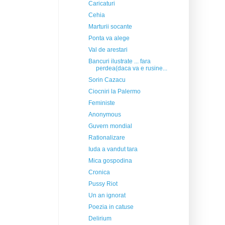
Caricaturi
Cehia
Marturii socante
Ponta va alege
Val de arestari
Bancuri ilustrate ... fara
perdea(daca va e rusine...
Sorin Cazacu
Ciocniri la Palermo
Feministe
Anonymous
Guvern mondial
Rationalizare
Iuda a vandut tara
Mica gospodina
Cronica
Pussy Riot
Un an ignorat
Poezia in catuse
Delirium