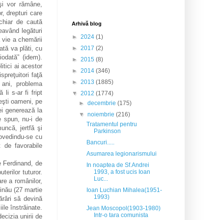
 şi vor rămâne,
r, drepturi care
chiar de caută
Arhivă blog
neavând legături
►
2024
(1)
 vie a chemării
ată va plăti, cu
►
2017
(2)
iodată” (idem).
►
2015
(8)
itici ai acestor
►
2014
(346)
spreţuitori faţă
►
2013
(1885)
 ani, problema
i s-ar fi fript
▼
2012
(1774)
ceşti oameni, pe
►
decembrie
(175)
ei generează la
▼
noiembrie
(216)
e spun, nu-i de
Tratamentul pentru
uncă, jertfă şi
Parkinson
dovedindu-se cu
Bancuri.....
t de favorabile
Asumarea legionarismului
le Ferdinand, de
In noaptea de Sf.Andrei
terilor tuturor.
1993, a fost ucis Ioan
Luc...
re a românilor,
şinău (27 martie
Ioan Luchian Mihalea(1951-
1993)
ărâri să devină
ile înstrăinate.
Jean Moscopol(1903-1980)
Intr-o tara comunista
cizia unirii de