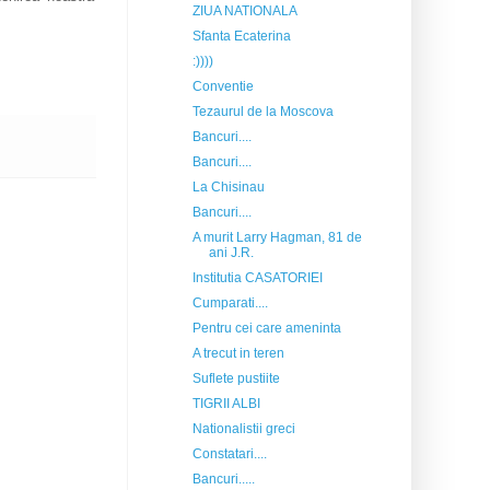
ZIUA NATIONALA
Sfanta Ecaterina
:))))
Conventie
Tezaurul de la Moscova
Bancuri....
Bancuri....
La Chisinau
Bancuri....
A murit Larry Hagman, 81 de
ani J.R.
Institutia CASATORIEI
Cumparati....
Pentru cei care ameninta
A trecut in teren
Suflete pustiite
TIGRII ALBI
Nationalistii greci
Constatari....
Bancuri.....