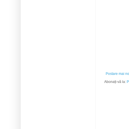
Postare mai n
Abonați-vă la:
P