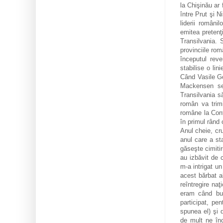
la Chişinău ar 
între Prut şi N
liderii români
emitea pretenţ
Transilvania. 
provinciile ro
începutul reve
stabilise o li
Când Vasile Go
Mackensen se 
Transilvania s
român va trimi
române la Conf
în primul rând
Anul cheie, cru
anul care a st
găseşte cimitiru
au izbăvit de c
m-a intrigat u
acest bărbat a
reîntregire na
eram când bun
participat, pe
spunea el) şi 
de mult ne înc