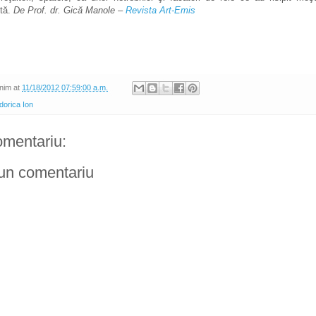
ntă.
De Prof. dr. Gică Manole –
Revista Art-Emis
nim
at
11/18/2012 07:59:00 a.m.
dorica Ion
omentariu:
 un comentariu