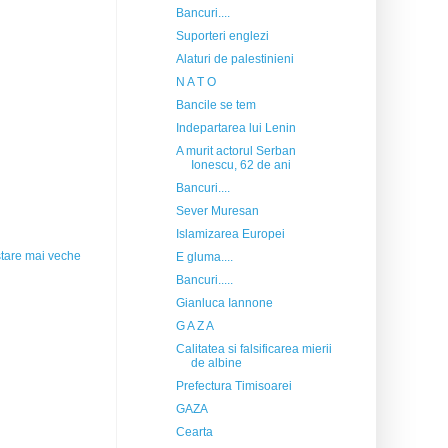
Bancuri....
Suporteri englezi
Alaturi de palestinieni
N A T O
Bancile se tem
Indepartarea lui Lenin
A murit actorul Serban
Ionescu, 62 de ani
Bancuri....
Sever Muresan
Islamizarea Europei
tare mai veche
E gluma....
Bancuri.....
Gianluca Iannone
G A Z A
Calitatea si falsificarea mierii
de albine
Prefectura Timisoarei
GAZA
Cearta