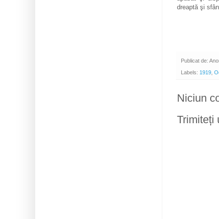
dreaptă şi sfâ
Publicat de:
Ano
Labels:
1919
,
O
Niciun c
Trimiteți