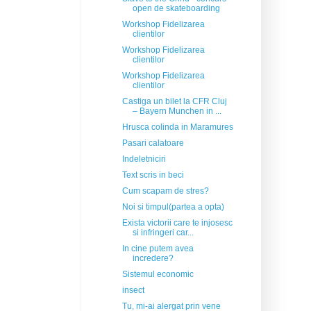
open de skateboarding
Workshop Fidelizarea
clientilor
Workshop Fidelizarea
clientilor
Workshop Fidelizarea
clientilor
Castiga un bilet la CFR Cluj
– Bayern Munchen in ...
Hrusca colinda in Maramures
Pasari calatoare
Indeletniciri
Text scris in beci
Cum scapam de stres?
Noi si timpul(partea a opta)
Exista victorii care te injosesc
si infringeri car...
In cine putem avea
incredere?
Sistemul economic
insect
Tu, mi-ai alergat prin vene