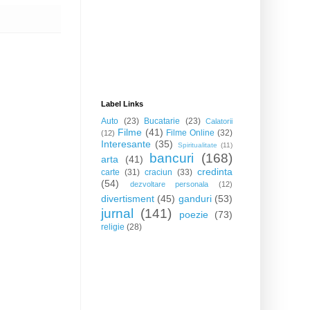
Label Links
Auto
(23)
Bucatarie
(23)
Calatorii
Filme
(41)
Filme Online
(32)
(12)
Interesante
(35)
Spiritualitate
(11)
bancuri
(168)
arta
(41)
credinta
carte
(31)
craciun
(33)
(54)
dezvoltare personala
(12)
divertisment
(45)
ganduri
(53)
jurnal
(141)
poezie
(73)
religie
(28)