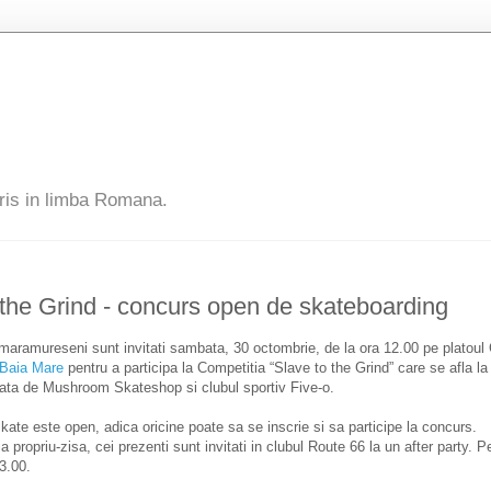
ris in limba Romana.
 the Grind - concurs open de skateboarding
maramureseni sunt invitati sambata, 30 octombrie, de la ora 12.00 pe platoul
Baia Mare
pentru a participa la Competitia “Slave to the Grind” care se afla la 
zata de Mushroom Skateshop si clubul sportiv Five-o.
ate este open, adica oricine poate sa se inscrie si sa participe la concurs.
 propriu-zisa, cei prezenti sunt invitati in clubul Route 66 la un after party. 
3.00.