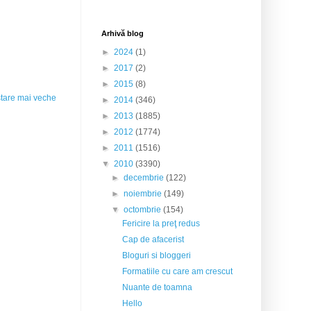
Arhivă blog
►
2024
(1)
►
2017
(2)
►
2015
(8)
tare mai veche
►
2014
(346)
►
2013
(1885)
►
2012
(1774)
►
2011
(1516)
▼
2010
(3390)
►
decembrie
(122)
►
noiembrie
(149)
▼
octombrie
(154)
Fericire la preţ redus
Cap de afacerist
Bloguri si bloggeri
Formatiile cu care am crescut
Nuante de toamna
Hello