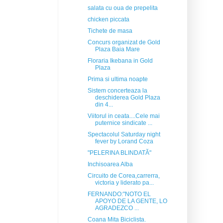
salata cu oua de prepelita
chicken piccata
Tichete de masa
Concurs organizat de Gold
Plaza Baia Mare
Floraria Ikebana in Gold
Plaza
Prima si ultima noapte
Sistem concerteaza la
deschiderea Gold Plaza
din 4...
Viitorul in ceata....Cele mai
puternice sindicate ...
Spectacolul Saturday night
fever by Lorand Coza
"PELERINA BLINDATĂ"
Inchisoarea Alba
Circuito de Corea,carrerra,
victoria y liderato pa...
FERNANDO:"NOTO EL
APOYO DE LA GENTE, LO
AGRADEZCO ...
Coana Mita Biciclista.