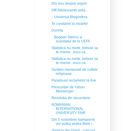
Din nou despre orgolii
Off! Adolescentii astia...
:: Universul Blogosfera
Te condamn la moarte!
Dorinta
:: Bogdan Stancu si
scandalul de la UEFA
Statistica nu minte, trebuie sa
te cheme ..escu ca...
Statistica nu minte, trebuie sa
te cheme ..escu ca...
Suntem manipulati de cultele
religioase
Paradoxul reclamelor la Axe
Prescurtari de Yahoo
Messenger
Revolutia din decembrie
ROMANIAN
INTERNATIONAL
UNIVERSITY FAIR
Din 5 noiembrie baimarenii
vor putea vedea filme i...
Slave to the Grind - concurs