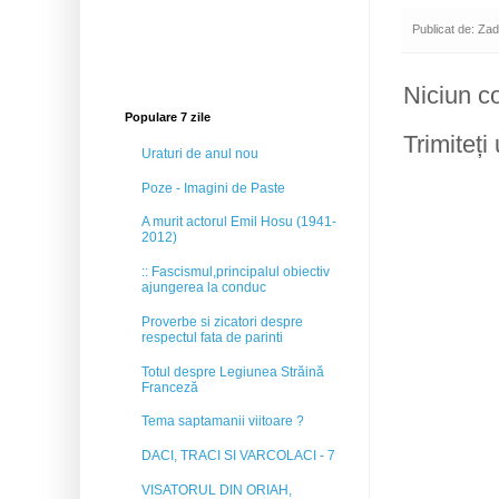
Publicat de:
Zad
Niciun c
Populare 7 zile
Trimiteți
Uraturi de anul nou
Poze - Imagini de Paste
A murit actorul Emil Hosu (1941-
2012)
:: Fascismul,principalul obiectiv
ajungerea la conduc
Proverbe si zicatori despre
respectul fata de parinti
Totul despre Legiunea Străină
Franceză
Tema saptamanii viitoare ?
DACI, TRACI SI VARCOLACI - 7
VISATORUL DIN ORIAH,