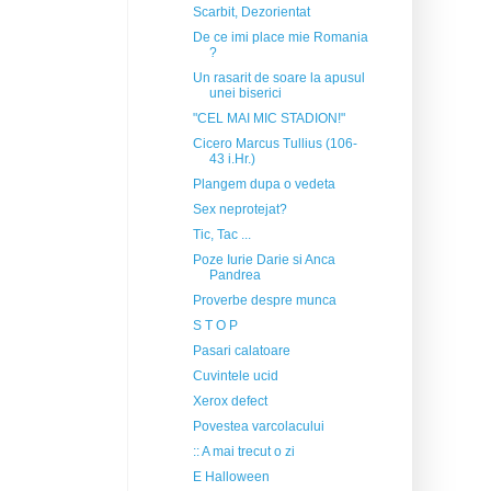
Scarbit, Dezorientat
De ce imi place mie Romania
?
Un rasarit de soare la apusul
unei biserici
"CEL MAI MIC STADION!"
Cicero Marcus Tullius (106-
43 i.Hr.)
Plangem dupa o vedeta
Sex neprotejat?
Tic, Tac ...
Poze Iurie Darie si Anca
Pandrea
Proverbe despre munca
S T O P
Pasari calatoare
Cuvintele ucid
Xerox defect
Povestea varcolacului
:: A mai trecut o zi
E Halloween