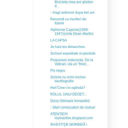
Bicicleta mea are ghidon
d...
:: Hagi antrenor dupa trei ani
Renumiti ca muritori de
foame
Alphonse Capone(1899-
1947)(cinta Dean Martin)
LA CAPSA
Je hais les dimanches
Scrisori expediate si pierdute
Propunere indecenta. De la
Vatican, via un "trilat...
Pix negru
Scriere cu ochii inchisi-
dactilografie
Hei! Cine-i in oglinda?
ROLUL UNUI DEGET...
Dizzy Gillespie trompetist
:: Mari conducatori de cluburi
ATENTIE!!!!
myinactive.blogspot.com
INVESTIŢIE MORBIDĂ !