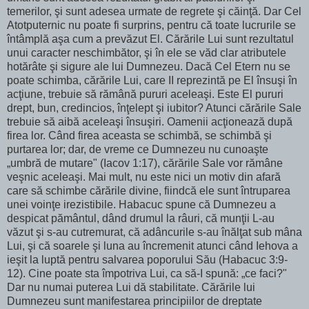
temerilor, şi sunt adesea urmate de regrete şi căinţă. Dar Cel
Atotputernic nu poate fi surprins, pentru că toate lucrurile se
întâmplă aşa cum a prevăzut El. Cărările Lui sunt rezultatul
unui caracter neschimbător, şi în ele se văd clar atributele
hotărâte şi sigure ale lui Dumnezeu. Dacă Cel Etern nu se
poate schimba, cărările Lui, care II reprezintă pe El însuşi în
acţiune, trebuie să rămână pururi aceleaşi. Este El pururi
drept, bun, credincios, înţelept şi iubitor? Atunci cărările Sale
trebuie să aibă aceleaşi însuşiri. Oamenii acţionează după
firea lor. Când firea aceasta se schimbă, se schimbă şi
purtarea lor; dar, de vreme ce Dumnezeu nu cunoaşte
„umbră de mutare" (Iacov 1:17), cărările Sale vor rămâne
veşnic aceleaşi. Mai mult, nu este nici un motiv din afară
care să schimbe cărările divine, fiindcă ele sunt întruparea
unei voinţe irezistibile. Habacuc spune că Dumnezeu a
despicat pământul, dând drumul la râuri, că munţii L-au
văzut şi s-au cutremurat, că adâncurile s-au înălţat sub mâna
Lui, şi că soarele şi luna au încremenit atunci când Iehova a
ieşit la luptă pentru salvarea poporului Său (Habacuc 3:9-
12). Cine poate sta împotriva Lui, ca să-I spună: „ce faci?"
Dar nu numai puterea Lui dă stabilitate. Cărările lui
Dumnezeu sunt manifestarea principiilor de dreptate