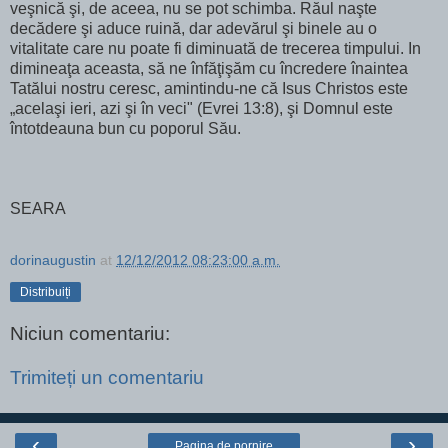
veşnică şi, de aceea, nu se pot schimba. Răul naşte
decădere şi aduce ruină, dar adevărul şi binele au o
vitalitate care nu poate fi diminuată de trecerea timpului. In
dimineaţa aceasta, să ne înfăţişăm cu încredere înaintea
Tatălui nostru ceresc, amintindu-ne că Isus Christos este
„acelaşi ieri, azi şi în veci" (Evrei 13:8), şi Domnul este
întotdeauna bun cu poporul Său.
SEARA
dorinaugustin
at
12/12/2012 08:23:00 a.m.
Distribuiți
Niciun comentariu:
Trimiteți un comentariu
‹
›
Pagina de pornire