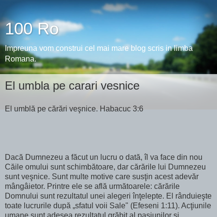
100 Ro
Impreuna vom construi cel mai mare blog scris in limba
Romana.
El umbla pe carari vesnice
El umblă pe cărări veşnice. Habacuc 3:6
Dacă Dumnezeu a făcut un lucru o dată, îl va face din nou
Căile omului sunt schimbătoare, dar cărările lui Dumnezeu
sunt veşnice. Sunt multe motive care susţin acest adevăr
mângâietor. Printre ele se află următoarele: cărările
Domnului sunt rezultatul unei alegeri înţelepte. El rânduieşte
toate lucrurile după „sfatul voii Sale" (Efeseni 1:11). Acţiunile
umane sunt adesea rezultatul grăbit al pasiunilor şi